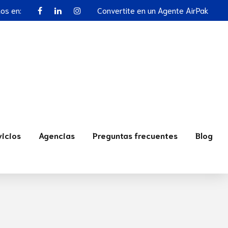
nos en:
Convertite en un Agente AirPak
vicios
Agencias
Preguntas frecuentes
Blog