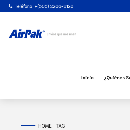
Teléfono
+(505) 2266-8126
Inicio
¿Quiénes 
HOME
TAG