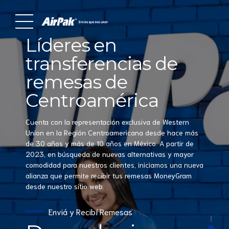
Líderes en
Líderes en
transferencias de
transferencias de
remesas de
remesas de
Centroamérica
Centroamérica
Contamos con la representación exclusiva de Western
Cuenta con la representación exclusiva de Western
Union en la Región Centroamericana desde hace más
Union en la Región C
entroamericana desde hace más
de 30 años y más de 10 años en México. A partir de
de 30 años y más de 10 años en México.
A partir de
2023, en búsqueda de nuevas alternativas y mayor
2023, en búsqueda de nuevas alternativas y mayor
comodidad para nuestros clientes, iniciamos una nueva
comodidad para nuestros clientes, iniciamos una nueva
alianza que permite recibir tus remesas MoneyGram
alianza que permite recibir tus remesas MoneyGram
Remesas a tu manera,
desde nuestro sitio web.
desde nuestro sitio web.
Donde y
Enviá y Recibí Remesas