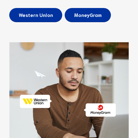
9
0
Western Union
MoneyGram