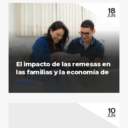
18
JUN
El impacto de las remesas en
las familias y la economía de
la región
Read more
10
JUN