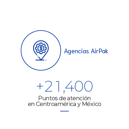
5
5
0
6
6
1
7
7
Agencias AirPak
0
2
8
8
1
0
3
9
9
+
2
1
,
4
0
0
3
2
5
Puntos de atención
en Centroamérica y México
4
3
6