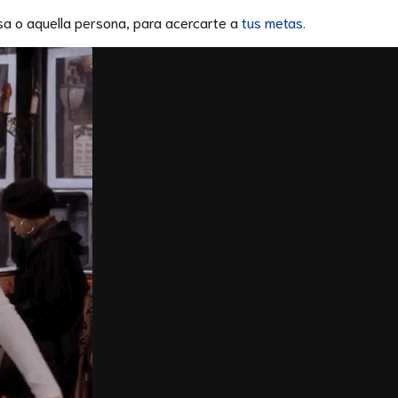
sa o aquella persona, para acercarte a
tus metas.