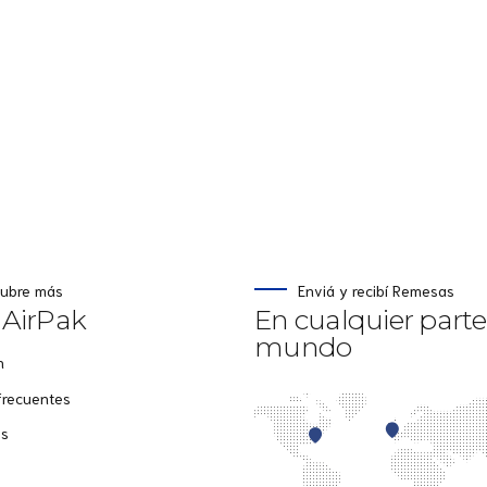
ubre más
Enviá y recibí Remesas
 AirPak
En cualquier parte
mundo
n
frecuentes
os