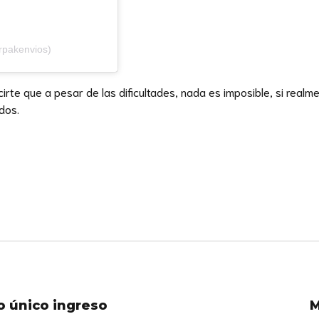
rpakenvios)
irte que a pesar de las dificultades, nada es imposible, si rea
idos.
 único ingreso
M