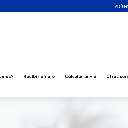
Visíte
Somos?
Recibir dinero
Calcular envío
Otros ser