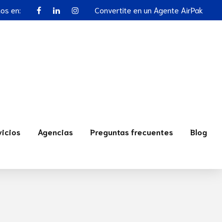
nos en:
Convertite en un Agente AirPak
vicios
Agencias
Preguntas frecuentes
Blog