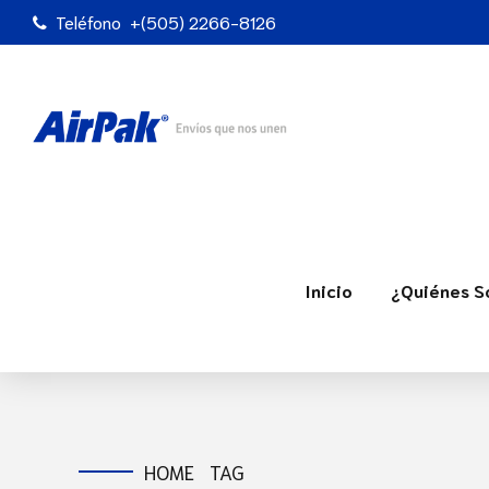
Teléfono
+(505) 2266-8126
Inicio
¿Quiénes 
HOME
TAG